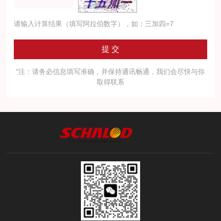
请输入计算结果（填写阿拉伯数字），如：三加四=7
"注：请务必信息填写准确，并保持通讯畅通，我们会尽快与你
取得联系