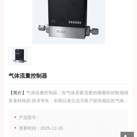
气体流量控制器
【简介】
气体流量控制器：在气体质量流量的测量和控制领域
具备特殊的 技术专长，长期以来立志为客户提供稳定的气体测
控技术和整体解决方案。
产品型号：
更新时间：2025-12-15