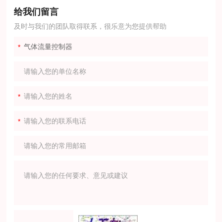
给我们留言
及时与我们的团队取得联系，很乐意为您提供帮助