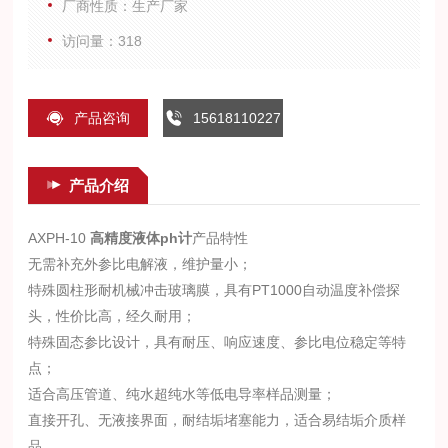
厂商性质：生产厂家
访问量：318
产品咨询
15618110227
产品介绍
AXPH-10
高精度液体ph计
产品特性
无需补充外参比电解液，维护量小；
特殊圆柱形耐机械冲击玻璃膜，具有PT1000自动温度补偿探
头，性价比高，经久耐用；
特殊固态参比设计，具有耐压、响应速度、参比电位稳定等特
点；
适合高压管道、纯水超纯水等低电导率样品测量；
直接开孔、无液接界面，耐结垢堵塞能力，适合易结垢介质样
品。