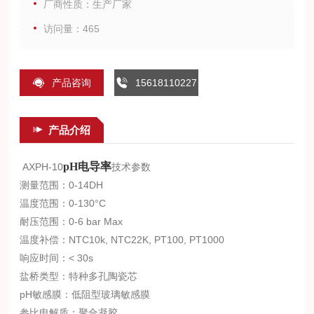
厂商性质：生产厂家
访问量：465
产品咨询
15618110227
产品介绍
pH电导率
AXPH-10
技术参数
测量范围：0-14DH
温度范围：0-130°C
耐压范围：0-6 bar Max
温度补偿：NTC10k, NTC22K, PT100, PT1000
响应时间：< 30s
盐桥类型：特种多孔陶瓷芯
рH敏感膜：低阻型玻璃敏感膜
参比电解质：聚合凝胶